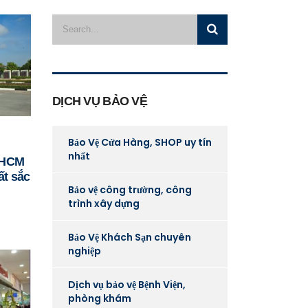
DỊCH VỤ BẢO VỆ
Bảo Vệ Cửa Hàng, SHOP uy tín
nhất
P.HCM
ất sắc
Bảo vệ công trường, công
trình xây dựng
Bảo Vệ Khách Sạn chuyên
nghiệp
Dịch vụ bảo vệ Bệnh Viện,
phòng khám