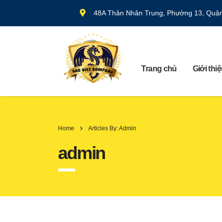
48A Thân Nhân Trung, Phường 13, Quậ
Trang chủ
Giới thi
Home
Articles By: Admin
admin