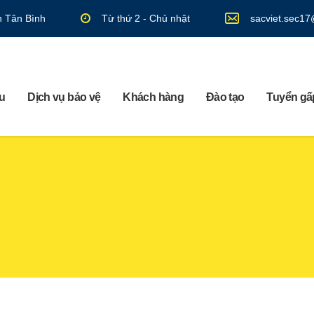
n Tân Bình
Từ thứ 2 - Chủ nhật
sacviet.sec1
ệu
Dịch vụ bảo vệ
Khách hàng
Đào tạo
Tuyển gấp