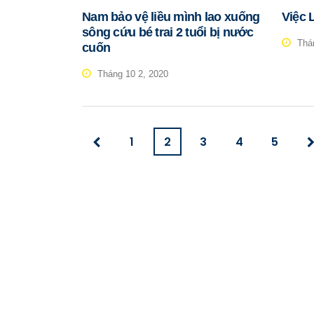
Nam bảo vệ liều mình lao xuống
Việc 
sông cứu bé trai 2 tuổi bị nước
Thán
cuốn
Tháng 10 2, 2020
1
2
3
4
5