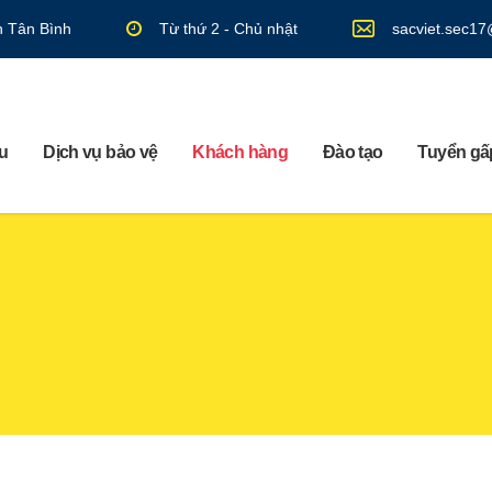
n Tân Bình
Từ thứ 2 - Chủ nhật
sacviet.sec1
ệu
Dịch vụ bảo vệ
Khách hàng
Đào tạo
Tuyển gấp