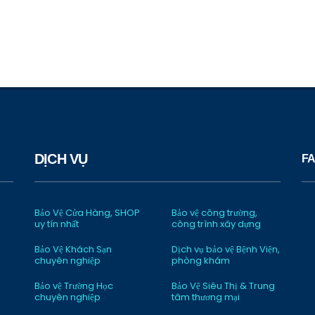
DỊCH VỤ
FA
Bảo Vệ Cửa Hàng, SHOP
Bảo vệ công trường,
uy tín nhất
công trình xây dựng
Bảo Vệ Khách Sạn
Dịch vụ bảo vệ Bệnh Viện,
chuyên nghiệp
phòng khám
Bảo vệ Trường Học
Bảo Vệ Siêu Thị & Trung
chuyên nghiệp
tâm thương mại