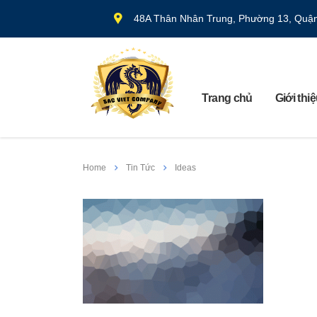
48A Thân Nhân Trung, Phường 13, Quậ
Trang chủ
Giới thi
Home
Tin Tức
Ideas